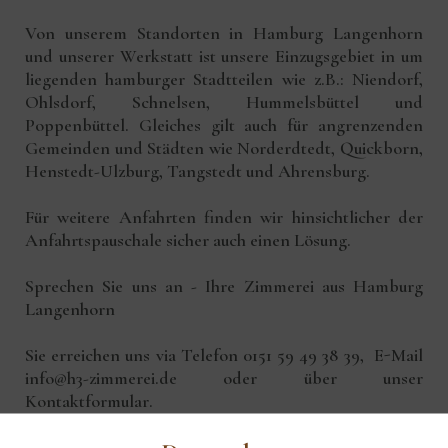
Von unserem Standorten in Hamburg Langenhorn
und unserer Werkstatt ist unsere Einzugsgebiet in um
liegenden hamburger Stadtteilen wie z.B.: Niendorf,
Ohlsdorf, Schnelsen, Hummelsbüttel und
Poppenbüttel. Gleiches gilt auch für angrenzenden
Gemeinden und Städten wie Norderdtedt, Quickborn,
Henstedt-Ulzburg, Tangstedt und Ahrensburg.
Für weitere Anfahrten finden wir hinsichtlicher der
Anfahrtspauschale sicher auch einen Lösung.
Sprechen Sie uns an - Ihre Zimmerei aus Hamburg
Langenhorn
Sie erreichen uns via
Telefon 0151 59 49 38 39
,
E-Mail
info@h3-zimmerei.de
oder über unser
Kontaktformular
.