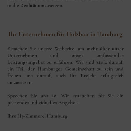
in die Realität umzusetzen.
Ihr Unternehmen für Holzbau in Hamburg
Besuchen Sie unsere Webseite, um mehr über unser
Unternehmen und unser umfassendes
Leistungsangebot zu erfahren. Wir sind stolz darauf,
ein Teil der Hamburger Gemeinschaft zu sein und
freuen uns darauf, auch Ihr Projekt erfolgreich
umzusetzen.
Sprechen Sie uns an.
Wir erarbeiten für Sie ein
passendes individuelles Angebot!
Ihre H3-Zimmerei Hamburg