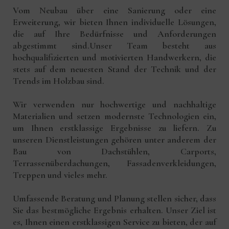
Vom Neubau über eine Sanierung oder eine
Erweiterung, wir bieten Ihnen individuelle Lösungen,
die auf Ihre Bedürfnisse und Anforderungen
abgestimmt sind.Unser Team besteht aus
hochqualifizierten und motivierten Handwerkern, die
stets auf dem neuesten Stand der Technik und der
Trends im Holzbau sind.
Wir verwenden nur hochwertige und nachhaltige
Materialien und setzen modernste Technologien ein,
um Ihnen erstklassige Ergebnisse zu liefern. Zu
unseren Dienstleistungen gehören unter anderem der
Bau von Dachstühlen, Carports,
Terrassenüberdachungen, Fassadenverkleidungen,
Treppen und vieles mehr.
Umfassende Beratung und Planung stellen sicher, dass
Sie das bestmögliche Ergebnis erhalten. Unser Ziel ist
es, Ihnen einen erstklassigen Service zu bieten, der auf