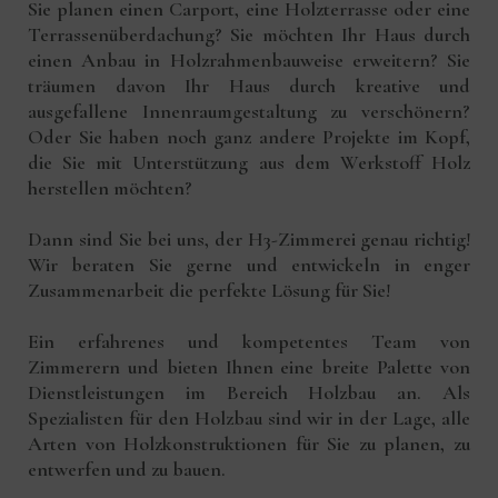
Sie planen einen
Carport
, eine
Holzterrasse
oder eine
Terrassenüberdachung
? Sie möchten Ihr Haus durch
einen
Anbau in Holzrahmenbauweise
erweitern? Sie
träumen davon Ihr Haus durch kreative und
ausgefallene Innenraumgestaltung zu verschönern?
Oder Sie haben noch ganz andere Projekte im Kopf,
die Sie mit Unterstützung aus dem Werkstoff Holz
herstellen möchten?
Dann sind Sie bei uns, der
H3-Zimmerei
genau richtig!
Wir beraten Sie gerne und entwickeln in enger
Zusammenarbeit die perfekte Lösung für Sie!
Ein erfahrenes und kompetentes Team von
Zimmerern und bieten Ihnen eine breite Palette von
Dienstleistungen im Bereich Holzbau an. Als
Spezialisten für den Holzbau sind wir in der Lage, alle
Arten von Holzkonstruktionen für Sie zu planen, zu
entwerfen und zu bauen.