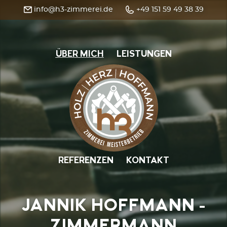
info@h3-zimmerei.de
+49 151 59 49 38 39
ÜBER MICH
LEISTUNGEN
HOME
REFERENZEN
KONTAKT
JANNIK HOFFMANN -
ZIMMERMANN