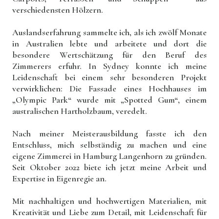
verschiedensten Hölzern.
Auslandserfahrung sammelte ich, als ich zwölf Monate
in Australien lebte und arbeitete und dort die
besondere Wertschätzung für den Beruf des
Zimmerers erfuhr. In Sydney konnte ich meine
Leidenschaft bei einem sehr besonderen Projekt
verwirklichen: Die Fassade eines Hochhauses im
„Olympic Park“ wurde mit „Spotted Gum“, einem
australischen Hartholzbaum, veredelt.
Nach meiner Meisterausbildung fasste ich den
Entschluss, mich selbständig zu machen und eine
eigene Zimmerei in Hamburg Langenhorn zu gründen.
Seit Oktober 2022 biete ich jetzt meine Arbeit und
Expertise in Eigenregie an.
Mit nachhaltigen und hochwertigen Materialien, mit
Kreativität und Liebe zum Detail, mit Leidenschaft für