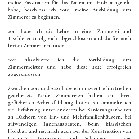
meine Faszination für das Bauen mit Holz ausgelebt
habe, beschloss ich 2010, meine Ausbildung zum
Zimmerer zu beginnen.
2013 habe ich die Lehre in einer Zimmerei und
Tischlerei erfolgreich abgeschlossen und durfte mich
fortan Zimmerer nennen.
2021 absolvierte ich die Fortbildung zum
Zimmermeister und habe diese 2022 erfolgreich
abgeschlossen.
Zwischen 2013 und 2021 habe ich in zwei Fachbetrieben
gearbeitet. Beide Zimmereien haben ein breit
gefächertes Arbeitsfeld angeboten. So sammelte ich
viel Erfahrung, unter anderem bei Sanierungsarbeiten
an Dächern von Ein- und Mehrfamilienhäusern, bei
aufwändigen Innenausbauten, beim klassischen
Holzbau und natürlich auch bei der Konstruktion von
Carports, Terrassen- und Schuppen – aus