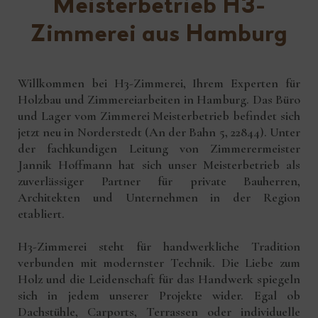
Meisterbetrieb H3-
Zimmerei aus Hamburg
Willkommen bei H3-Zimmerei, Ihrem Experten für
Holzbau und Zimmereiarbeiten in Hamburg. Das Büro
und Lager vom Zimmerei Meisterbetrieb befindet sich
jetzt neu in Norderstedt (An der Bahn 5, 22844). Unter
der fachkundigen Leitung von Zimmerermeister
Jannik Hoffmann hat sich unser Meisterbetrieb als
zuverlässiger Partner für private Bauherren,
Architekten und Unternehmen in der Region
etabliert.
H3-Zimmerei steht für handwerkliche Tradition
verbunden mit modernster Technik. Die Liebe zum
Holz und die Leidenschaft für das Handwerk spiegeln
sich in jedem unserer Projekte wider. Egal ob
Dachstühle, Carports, Terrassen oder individuelle