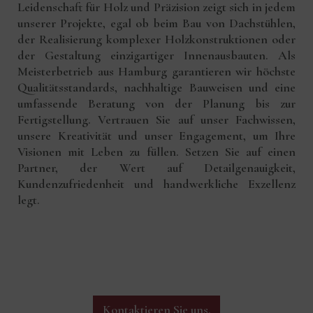
Leidenschaft für Holz und Präzision zeigt sich in jedem
unserer Projekte, egal ob beim Bau von Dachstühlen,
der Realisierung komplexer Holzkonstruktionen oder
der Gestaltung einzigartiger Innenausbauten. Als
Meisterbetrieb aus Hamburg garantieren wir höchste
Qualitätsstandards, nachhaltige Bauweisen und eine
umfassende Beratung von der Planung bis zur
Fertigstellung. Vertrauen Sie auf unser Fachwissen,
unsere Kreativität und unser Engagement, um Ihre
Visionen mit Leben zu füllen. Setzen Sie auf einen
Partner, der Wert auf Detailgenauigkeit,
Kundenzufriedenheit und handwerkliche Exzellenz
legt.
Kontaktieren Sie uns.