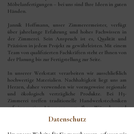
Möbelanfertigungen – bei uns sind Ihre Ideen in guten
Händen.
Jannik Hoffmann, unser Zimmerermeister, verfügt
über jahrelange Erfahrung und hohes Fachwissen in
der Zimmerei. Sein Anspruch ist es, Qualität und
Präzision in jedem Projekt zu gewährleisten. Mit einem
Team von qualifizierten Fachkräften steht er Ihnen von
der Planung bis zur Fertigstellung zur Seite.
In unserer Werkstatt verarbeiten wir ausschließlich
hochwertige Materialien. Nachhaltigkeit liegt uns am
Herzen, daher verwenden wir vorzugsweise regionale
und ökologisch verträgliche Produkte. Bei H3-
Zimmerei treffen traditionelle Handwerkstechniken
auf innovative Lösungen, um Ihre Wünsche und
Anforderungen optimal umzusetzen.
Datenschutz
Wir laden Sie ein, uns persönlich in unserer Zimmerei
Um unsere Website für Sie zu verbessern, erfassen wir